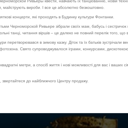
ерноморской Ривьеры квести, навчають їх танцюванню, новій техніці 
и, майструють вироби. І все це абсолютно безкоштовно.
святкові концерти, які проходять в Будинку культури Фонтанки.
ітьми Черноморской Ривьере зібрали своїх мам, бабусь і сестричок 
ольні танці, читання віршів – це далеко не повний перелік того, що 
ури перетворювався в зимову казку. Діток та їх батьків зустрічали 
отозона. Свято супроводжувалося іграми, конкурсами, дискотекою, і
вадратні метри, а спосіб життя і нові можливості для вас і ваших 
, звертайтеся до найближчого Центру продажу.