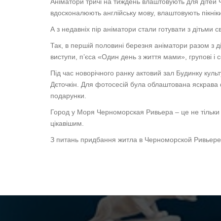
Аніматори тричі на тиждень влаштовують для дітей Ч
вдосконалюють англійську мову, влаштовують пікнік
А з недавніх пір аніматори стали готувати з дітьми 
Так, в першій половині березня аніматори разом з д
виступи, п’єса «Один день з життя мами», групові і с
Під час новорічного ранку актовий зал Будинку культ
Дєточкін. Для фотосесій була облаштована яскрава ф
подарунки.
Город у Моря Черноморская Ривьера – це не тільки к
цікавішим.
З питань придбання житла в Черноморской Ривьере