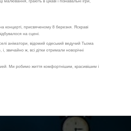
малювання, грають в цікаві і пізнавальні ігри,
на концерті, присвяченому 8 березня. Яскраві
відбувалося на сцені.
веселі аніматори, відомий одеський ведучий Тьома
, звичайно ж, всі дітки отримали новорічні
сімей. Ми робимо життя комфортнішим, красивішим і