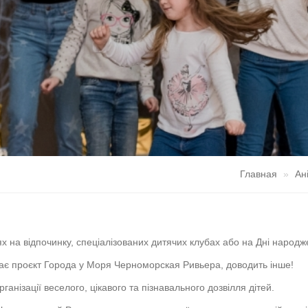
Главная
Ан
ях на відпочинку, спеціалізованих дитячих клубах або на Дні народ
ає проєкт Города у Моря Черноморская Ривьера, доводить інше!
нізації веселого, цікавого та пізнавального дозвілля дітей.