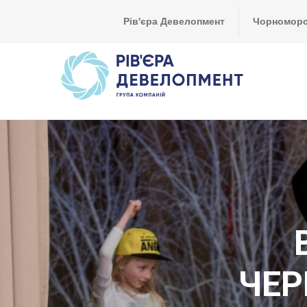
Рів'єра Девелопмент
Чорноморсь
ЧЕР