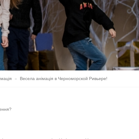
імація
Весела анімація в Черноморской Ривьере!
ження?