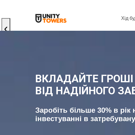
Хід б
Хід б
‹
ВКЛАДАЙТЕ ГРОШІ
ВІД НАДІЙНОГО З
Заробіть більше 30% в рік 
інвестуванні в затребуван