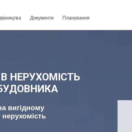
удівництва
Документи
Планування
удівництва
Документи
Планування
 В НЕРУХОМІСТЬ
АБУДОВНИКА
на вигідному
у нерухомість